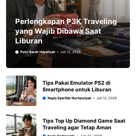
Perlengkapan P3K Traveling
yang Wajib Dibawa Saat
Liburan
Putri Sarah Hayafizah
Juli 12, 2026
Tips Pakai Emulator PS2 di
Smartphone untuk Liburan
Nayla Syarifah Nurfauziyah
Juli 12, 2026
Tips Top Up Diamond Game Saat
Traveling agar Tetap Aman