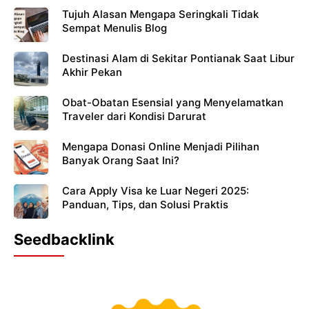
Tujuh Alasan Mengapa Seringkali Tidak
Sempat Menulis Blog
Destinasi Alam di Sekitar Pontianak Saat Libur
Akhir Pekan
Obat-Obatan Esensial yang Menyelamatkan
Traveler dari Kondisi Darurat
Mengapa Donasi Online Menjadi Pilihan
Banyak Orang Saat Ini?
Cara Apply Visa ke Luar Negeri 2025:
Panduan, Tips, dan Solusi Praktis
Seedbacklink