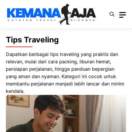
Langsung
ke
isi
Tips Traveling
Dapatkan berbagai tips traveling yang praktis dan
relevan, mulai dari cara packing, liburan hemat,
persiapan perjalanan, hingga panduan bepergian
yang aman dan nyaman. Kategori ini cocok untuk
membantu perjalanan menjadi lebih lancar dan minim
kendala.