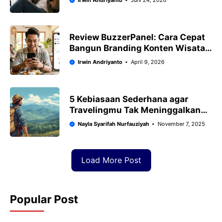
Irwin Andriyanto
Juni 24, 2026
Review BuzzerPanel: Cara Cepat
Bangun Branding Konten Wisata
dan Kuliner
Irwin Andriyanto
April 9, 2026
5 Kebiasaan Sederhana agar
Travelingmu Tak Meninggalkan
Sampah
Nayla Syarifah Nurfauziyah
November 7, 2025
Load More Post
Popular Post