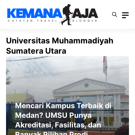
Langsung
ke
isi
Universitas Muhammadiyah
Sumatera Utara
Mencari Kampus Terbaik di
Medan? UMSU Punya
Akreditasi, Fasilitas, dan
Banyak Pilihan Prodi