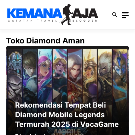
Langsung
ke
isi
Toko Diamond Aman
Rekomendasi Tempat Beli
Diamond Mobile Legends
Termurah 2025 di VocaGame