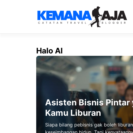
Langsung
ke
isi
Halo AI
Asisten Bisnis Pintar
Kamu Liburan
Siapa bilang pebisnis gak boleh liburan
keseimbangan hidup. Tapi kenyataannya,